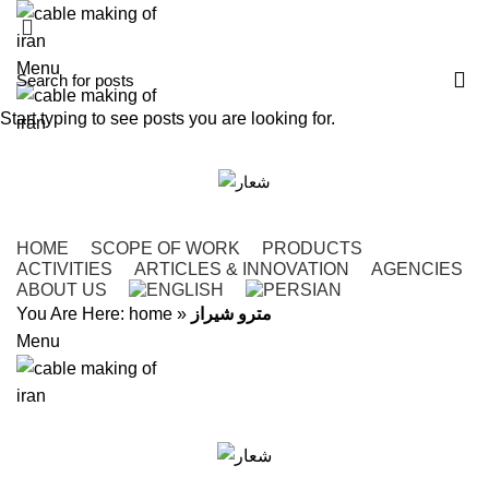
Menu
Start typing to see posts you are looking for.
L
HOME
SCOPE OF WORK
PRODUCTS
ACTIVITIES
ARTICLES & INNOVATION
AGENCIES
C
ABOUT US
You Are Here:
home
»
مترو شیراز
F
Menu
M
S
M
S