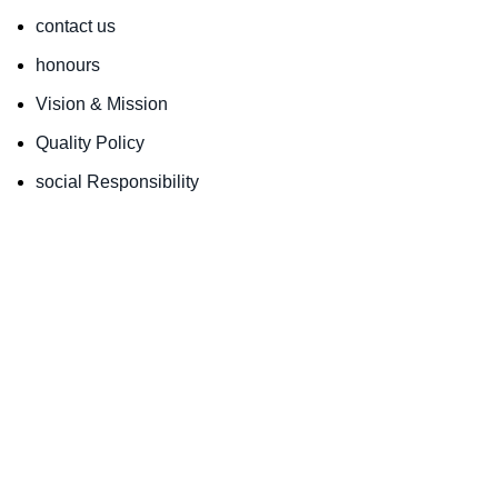
contact us
honours
Vision & Mission
Quality Policy
social Responsibility
Links
london metal exchange
iran wire and cable employers manufacturers
association
tehran stock exchange
securities and exchange news agency
national iranian copper industres co